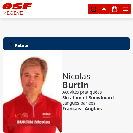
Mon pan
MEGÈVE
Retour
Nicolas
Burtin
Activités pratiquées
Ski alpin
et
Snowboard
Langues parlées
Français
-
Anglais