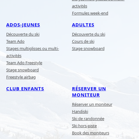
activités
Formules week-end
ADOS-JEUNES
ADULTES
Découverte du ski
Découverte du ski
Team Ado
Cours de ski
Stages multiglisses ou multi-
Stage snowboard
activités
Team Ado Freestyle
Stage snowboard
Freestyle airbag
CLUB ENFANTS
RÉSERVER UN
MONITEUR
Réserver un moniteur
Handiski
Ski de randonnée
Ski hors-piste
Book des moniteurs