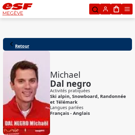
Mon pan
MEGÈVE
Retour
Michael
Dal negro
Activités pratiquées
Ski alpin
,
Snowboard
,
Randonnée
et
Télémark
Langues parlées
Français
-
Anglais