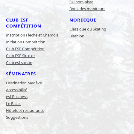
Ski hors-piste
Book des moniteurs
CLUB ESF
NORDIQUE
COMPÉTITION
Classique ou Skating
Inscription Flèche et Chamois
Biathlon
Initiation Compétition
Club ESF Compétition
Club ESF Ski d'or
Club esf saison
SÉMINAIRES
Destination Megève
Accessibilité
esf Business
Le Palais
Hôtels et restaurants
Suggestions