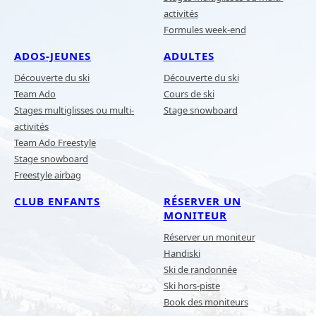
activités
Formules week-end
ADOS-JEUNES
ADULTES
Découverte du ski
Découverte du ski
Team Ado
Cours de ski
Stages multiglisses ou multi-
Stage snowboard
activités
Team Ado Freestyle
Stage snowboard
Freestyle airbag
CLUB ENFANTS
RÉSERVER UN
MONITEUR
Réserver un moniteur
Handiski
Ski de randonnée
Ski hors-piste
Book des moniteurs