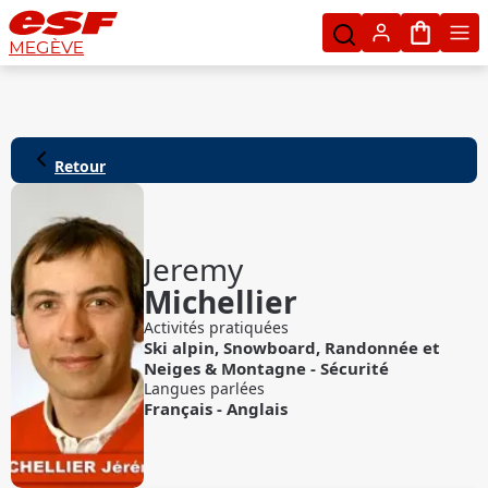
Mon pan
MEGÈVE
Retour
Jeremy
Michellier
Activités pratiquées
Ski alpin
,
Snowboard
,
Randonnée
et
Neiges & Montagne - Sécurité
Langues parlées
Français
-
Anglais