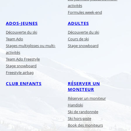
activités
Formules week-end
ADOS-JEUNES
ADULTES
Découverte du ski
Découverte du ski
Team Ado
Cours de ski
Stages multiglisses ou multi-
Stage snowboard
activités
Team Ado Freestyle
Stage snowboard
Freestyle airbag
CLUB ENFANTS
RÉSERVER UN
MONITEUR
Réserver un moniteur
Handiski
Ski de randonnée
Ski hors-piste
Book des moniteurs