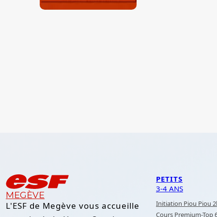
PETITS
3-4 ANS
MEGÈVE
Initiation Piou Piou 
L'ESF de Megève vous accueille
Cours Premium-Top 