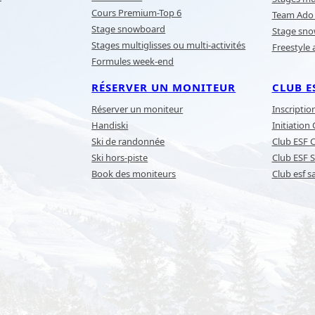
Cours Premium-Top 6
Team Ado 
Stage snowboard
Stage sn
Stages multiglisses ou multi-activités
Freestyle 
Formules week-end
RÉSERVER UN MONITEUR
CLUB E
Réserver un moniteur
Inscriptio
Handiski
Initiation
Ski de randonnée
Club ESF 
Ski hors-piste
Club ESF S
Book des moniteurs
Club esf s