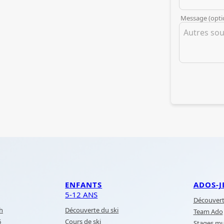
Message (opti
ENFANTS
ADOS-J
5-12 ANS
Découvert
2h
Découverte du ski
Team Ado
6
Cours de ski
Stages mul