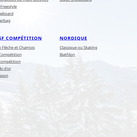
Freestyle
owboard
airbag
SF COMPÉTITION
NORDIQUE
n Flèche et Chamois
Classique ou Skating
 Compétition
Biathlon
Compétition
ki d'or
aison