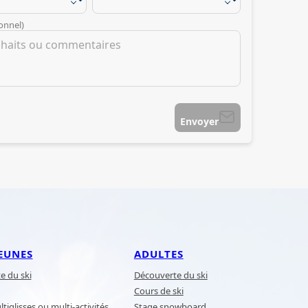
onnel)
Envoyer
EUNES
ADULTES
e du ski
Découverte du ski
Cours de ski
tiglisses ou multi-activités
Stage snowboard