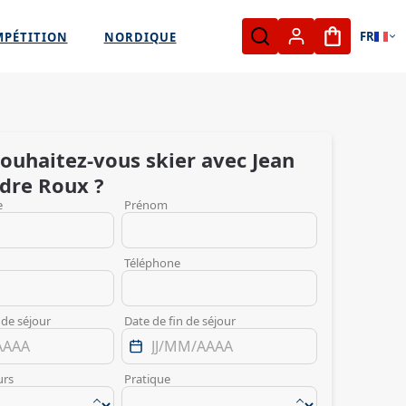
FR
MPÉTITION
NORDIQUE
Mon panie
ouhaitez-vous skier avec
Jean
dre
Roux
?
e
Prénom
Téléphone
 de séjour
Date de fin de séjour
urs
Pratique