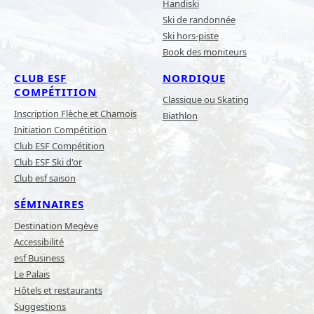
Handiski
Ski de randonnée
Ski hors-piste
Book des moniteurs
CLUB ESF
NORDIQUE
COMPÉTITION
Classique ou Skating
Inscription Flèche et Chamois
Biathlon
Initiation Compétition
Club ESF Compétition
Club ESF Ski d'or
Club esf saison
SÉMINAIRES
Destination Megève
Accessibilité
esf Business
Le Palais
Hôtels et restaurants
Suggestions