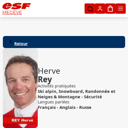
Mon pan
MEGÈVE
Retour
Herve
Rey
Activités pratiquées
Ski alpin
,
Snowboard
,
Randonnée
et
Neiges & Montagne - Sécurité
Langues parlées
Français
-
Anglais
-
Russe