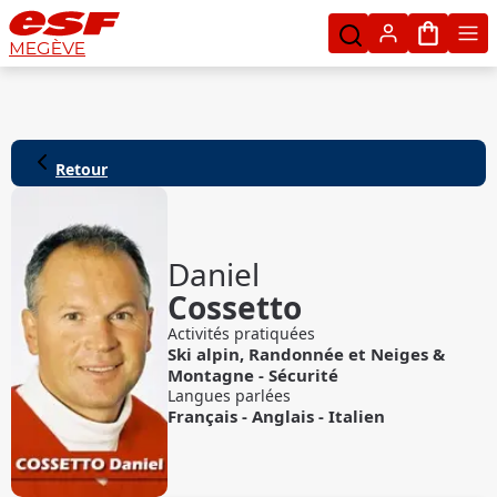
Mon pan
MEGÈVE
Retour
Daniel
Cossetto
Activités pratiquées
Ski alpin
,
Randonnée
et
Neiges &
Montagne - Sécurité
Langues parlées
Français
-
Anglais
-
Italien