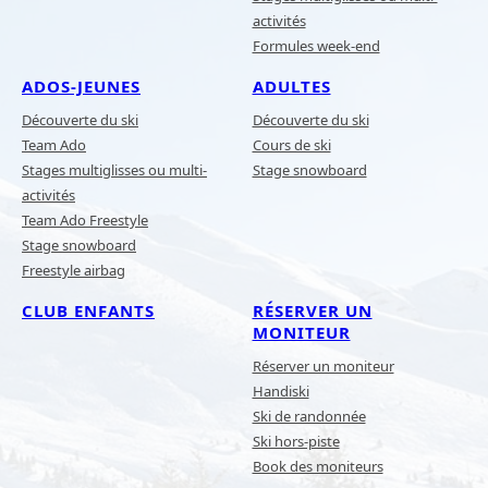
activités
Formules week-end
ADOS-JEUNES
ADULTES
Découverte du ski
Découverte du ski
Team Ado
Cours de ski
Stages multiglisses ou multi-
Stage snowboard
activités
Team Ado Freestyle
Stage snowboard
Freestyle airbag
CLUB ENFANTS
RÉSERVER UN
MONITEUR
Réserver un moniteur
Handiski
Ski de randonnée
Ski hors-piste
Book des moniteurs