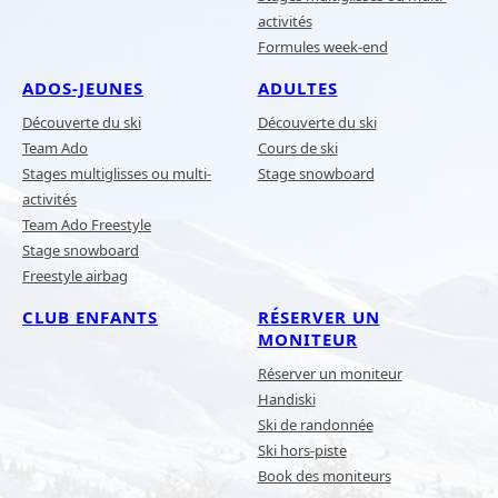
activités
Formules week-end
ADOS-JEUNES
ADULTES
Découverte du ski
Découverte du ski
Team Ado
Cours de ski
Stages multiglisses ou multi-
Stage snowboard
activités
Team Ado Freestyle
Stage snowboard
Freestyle airbag
CLUB ENFANTS
RÉSERVER UN
MONITEUR
Réserver un moniteur
Handiski
Ski de randonnée
Ski hors-piste
Book des moniteurs