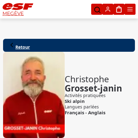
Mon pan
MEGÈVE
Retour
Christophe
Grosset-janin
Activités pratiquées
Ski alpin
Langues parlées
Français
-
Anglais