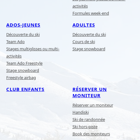
activités
Formules week-end
ADOS-JEUNES
ADULTES
Découverte du ski
Découverte du ski
Team Ado
Cours de ski
Stages multiglisses ou multi-
Stage snowboard
activités
Team Ado Freestyle
Stage snowboard
Freestyle airbag
CLUB ENFANTS
RÉSERVER UN
MONITEUR
Réserver un moniteur
Handiski
Ski de randonnée
Ski hors-piste
Book des moniteurs