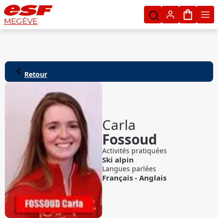
Mon pan
MEGÈVE
Retour
Carla
Fossoud
Activités pratiquées
Ski alpin
Langues parlées
Français
-
Anglais