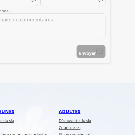
onnel)
Envoyer
EUNES
ADULTES
e du ski
Découverte du ski
Cours de ski
tiglisses ou multi-activités
Stage snowboard