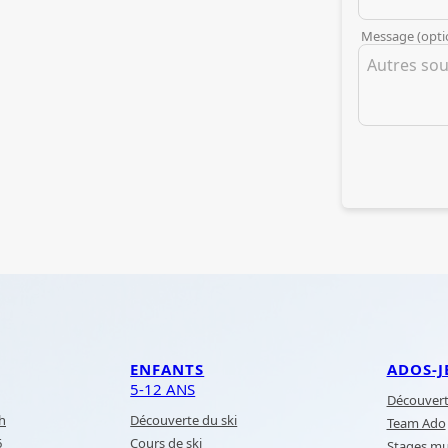
Message (opti
ENFANTS
ADOS-J
5-12 ANS
Découvert
2h
Découverte du ski
Team Ado
6
Cours de ski
Stages mul