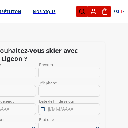
FR
MPÉTITION
NORDIQUE
Mon panie
ouhaitez-vous skier avec
Ligeon
?
e
Prénom
Téléphone
 de séjour
Date de fin de séjour
urs
Pratique