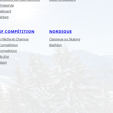
Freestyle
owboard
airbag
SF COMPÉTITION
NORDIQUE
n Flèche et Chamois
Classique ou Skating
 Compétition
Biathlon
Compétition
ki d'or
aison