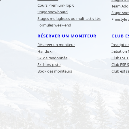
Cours Premium-Top 6
Team Ado 
Stage snowboard
Stage sn
Stages multiglisses ou multi-activités
Freestyle 
Formules week-end
RÉSERVER UN MONITEUR
CLUB E
Réserver un moniteur
Inscriptio
Handiski
Initiation
Ski de randonnée
Club ESF 
Ski hors-piste
Club ESF S
Book des moniteurs
Club esf s