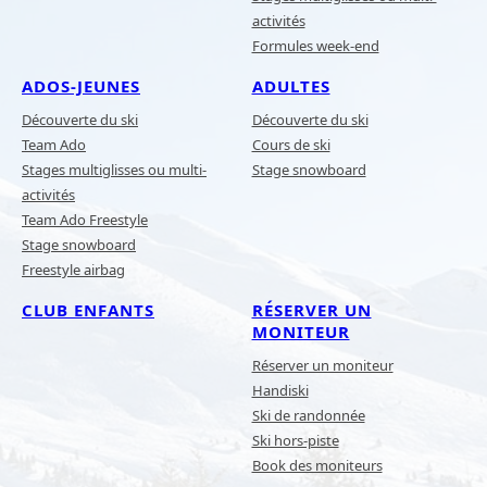
activités
Formules week-end
ADOS-JEUNES
ADULTES
Découverte du ski
Découverte du ski
Team Ado
Cours de ski
Stages multiglisses ou multi-
Stage snowboard
activités
Team Ado Freestyle
Stage snowboard
Freestyle airbag
CLUB ENFANTS
RÉSERVER UN
MONITEUR
Réserver un moniteur
Handiski
Ski de randonnée
Ski hors-piste
Book des moniteurs