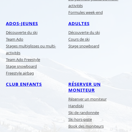
activités
Formules week-end
ADOS-JEUNES
ADULTES
Découverte du ski
Découverte du ski
Team Ado
Cours de ski
Stages multiglisses ou multi-
Stage snowboard
activités
Team Ado Freestyle
Stage snowboard
Freestyle airbag
CLUB ENFANTS
RÉSERVER UN
MONITEUR
Réserver un moniteur
Handiski
Ski de randonnée
Ski hors-piste
Book des moniteurs