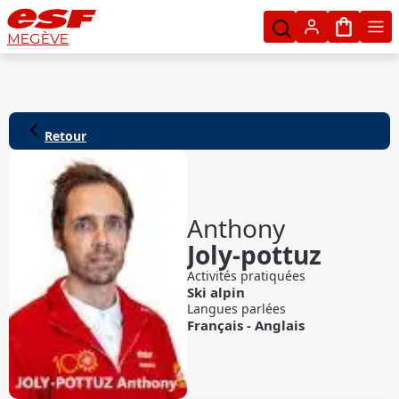
Mon pan
MEGÈVE
Retour
Anthony
Joly-pottuz
Activités pratiquées
Ski alpin
Langues parlées
Français
-
Anglais