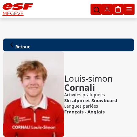
Mon pan
MEGÈVE
Retour
Louis-simon
Cornali
Activités pratiquées
Ski alpin
et
Snowboard
Langues parlées
Français
-
Anglais