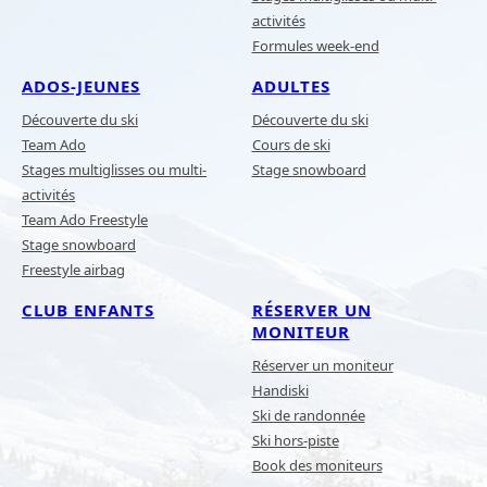
activités
Formules week-end
ADOS-JEUNES
ADULTES
Découverte du ski
Découverte du ski
Team Ado
Cours de ski
Stages multiglisses ou multi-
Stage snowboard
activités
Team Ado Freestyle
Stage snowboard
Freestyle airbag
CLUB ENFANTS
RÉSERVER UN
MONITEUR
Réserver un moniteur
Handiski
Ski de randonnée
Ski hors-piste
Book des moniteurs